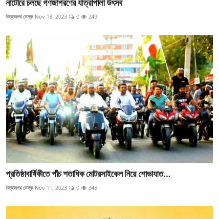
নাটোরে চলছে গণজাগরণের যাত্রাপালা উৎসব
উত্তরপথ ডেস্ক
Nov 18, 2023
0
249
প্রতিষ্ঠাবার্ষিকীতে পাঁচ শতাধিক মোটরসাইকেল নিয়ে শোভাযাত...
উত্তরপথ ডেস্ক
Nov 11, 2023
0
345