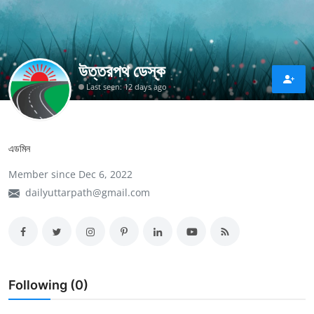
বিনোদন
অন্যান্য
উত্তরপথ ডেস্ক
ফিচার
Last seen: 12 days ago
ভ্রমণ
মুক্তমত
এডমিন
ভিডিও গ্যালারী
Member since Dec 6, 2022
dailyuttarpath@gmail.com
গণমাধ্যম
বিজ্ঞান ও প্রযুক্তি
বাংলা
Following (0)