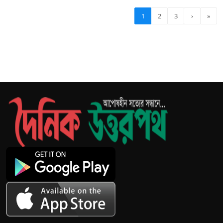
1
2
3
›
»