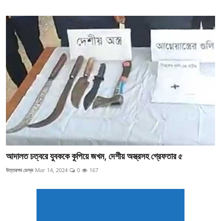
আদালত চত্বরে যুবককে কুপিয়ে জখম, দেশীয় অস্ত্রসহ গ্রেফতার ৫
উত্তরপথ ডেস্ক
Mar 14, 2024
0
167