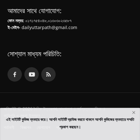
আমাদের সাথে যোগাযোগ:
ফোন নম্বর:
০১৭১৭৫৪০৪৮,০১৩০৩০২৩৫৮৭
ই-মেইল-
dailyuttarpath@gmail.com
সোশ্যাল মাধ্যম পরিচিতি:
কপিরাইট ©
2026
দৈনিক উত্তরপথ, বাংলাদেশ । সর্বস্বত্বসংরক্ষিত ।
কারিগরি ও নকশা উন্নয়নে
ALTER SYSTEM TECHNOLOGY
এই সাইটটি কুকিজ ব্যবহার করে। আপনি সাইটটি ব্রাউজ করতে থাকলে আপনি কুকিজের ব্যবহারে সম্মতি
প্রকাশ করছেন।
শর্তাবলী
বিজ্ঞাপন
যোগাযোগ
প্রাইভেসী